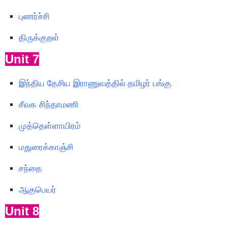
புணர்ச்சி
திருக்குறள்
Unit 7
இந்திய தேசிய இராணுவத்தில் தமிழர் பங்கு
சீவக சிந்தாமணி
முத்தெள்ளாயிரம்
மதுரைக்காஞ்சி
சந்தை
ஆகுபெயர்
Unit 8