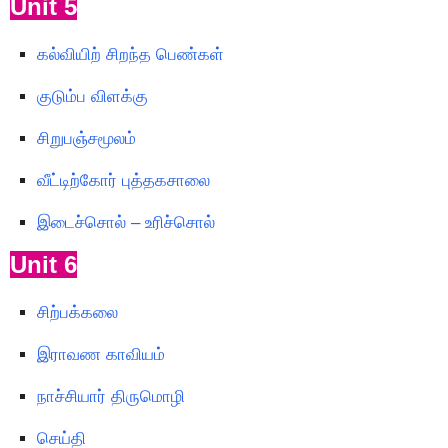
Unit 5
கல்வியிற் சிறந்த பெண்கள்
குடும்ப விளக்கு
சிறுபஞ்சமூலம்
வீட்டிற்கோர் புத்தகசாலை
இடைச்சொல் – உரிச்சொல்
Unit 6
சிற்பக்கலை
இராவண காவியம்
நாச்சியார் திருமொழி
செய்தி