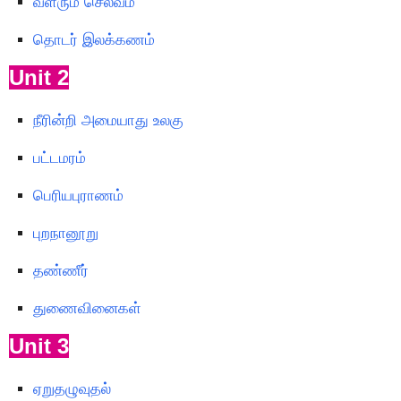
வளரும் செல்வம்
தொடர் இலக்கணம்
Unit 2
நீரின்றி அமையாது உலகு
பட்டமரம்
பெரியபுராணம்
புறநானூறு
தண்ணீர்
துணைவினைகள்
Unit 3
ஏறுதழுவுதல்