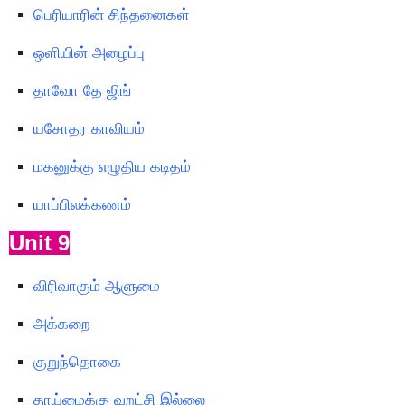
பெரியாரின் சிந்தனைகள்
ஒளியின் அழைப்பு
தாவோ தே ஜிங்
யசோதர காவியம்
மகனுக்கு எழுதிய கடிதம்
யாப்பிலக்கணம்
Unit 9
விரிவாகும் ஆளுமை
அக்கறை
குறுந்தொகை
தாய்மைக்கு வறட்சி இல்லை