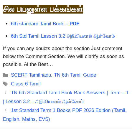
சில பயனுள்ள பக்கங்கள்
6th standard Tamil Book –
PDF
6th Std Tamil Lesson 3.2 அறிவியலால் ஆள்வோம்
If you can any doubts about the section Just comment
below the Comment Section. We will clarify as soon as
possible. Al the Best…
Categories
SCERT Tamilnadu
,
TN 6th Tamil Guide
Tags
Class 6 Tamil
TN 6th Standard Tamil Book Back Answers | Term – 1
| Lesson 3.2 – அறிவியலால் ஆள்வோம்
1st Standard Term 1 Books PDF 2026 Edition (Tamil,
English, Maths, EVS)