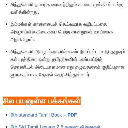
சிந்துவெளி நாகரிக வரலாற்றிலும் காளை முக்கியப் பங்கு
வகிக்கின்றது.
இம்மக்கள் காளையைத் தெய்வமாக வழிபட்டதை
அகழாய்வில் கிடைக்கப் பெற்ற சான்றுகள் வாயிலாக
அறிகிறோம்.
சிந்துவெளி அகழாய்வுகளில் கண்டறியப்பட்ட மாடு தழுவும்
கல் முத்திரை ஒன்று தமிழர்களின் பண்பாட்டுத்
தொல்லியல் அடையாளமான ஏறு தழுவுதலைக் குறிப்பதாக
ஐராவதம் மகாதேவன் தெரிவித்துள்ளார்.
சில பயனுள்ள பக்கங்கள்
9th standard Tamil Book –
PDF
9th Std Tamil Lesson 2.6 துணை வினைகள்