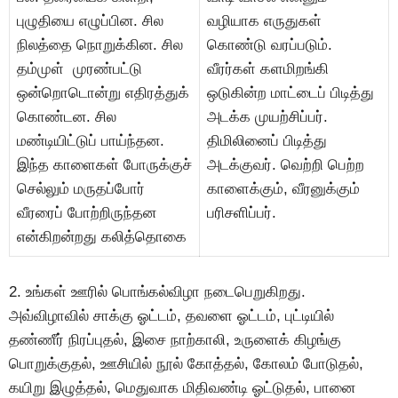
புழுதியை எழுப்பின. சில
வழியாக எருதுகள்
நிலத்தை நொறுக்கின. சில
கொண்டு வரப்படும்.
தம்முள் முரண்பட்டு
வீரர்கள் களமிறங்கி
ஒன்றொடொன்று எதிரத்துக்
ஒடுகின்ற மாட்டைப் பிடித்து
கொண்டன. சில
அடக்க முயற்சிப்பர்.
மண்டியிட்டுப் பாய்ந்தன.
திமிலினைப் பிடித்து
இந்த காளைகள் போருக்குச்
அடக்குவர். வெற்றி பெற்ற
செல்லும் மருதப்போர்
காளைக்கும், வீரனுக்கும்
வீரரைப் போற்றிருந்தன
பரிசளிப்பர்.
என்கிறன்றது கலித்தொகை
2. உங்கள் ஊரில் பொங்கல்விழா நடைபெறுகிறது.
அவ்விழாவில் சாக்கு ஓட்டம், தவளை ஓட்டம், புட்டியில்
தண்ணீர் நிரப்புதல், இசை நாற்காலி, உருளைக் கிழங்கு
பொறுக்குதல், ஊசியில் நூல் கோத்தல், கோலம் போடுதல்,
கயிறு இழுத்தல், மெதுவாக மிதிவண்டி ஓட்டுதல், பானை