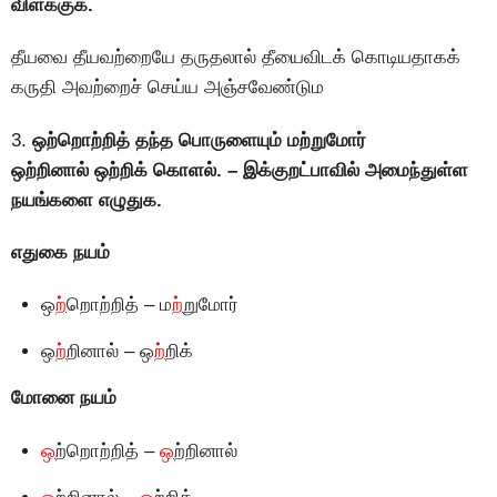
விளக்குக.
தீயவை தீயவற்றையே தருதலால் தீயைவிடக் கொடியதாகக்
கருதி அவற்றைச் செய்ய அஞ்சவேண்டும
3.
ஒற்றொற்றித் தந்த பொருளையும் மற்றுமோர்
ஒற்றினால் ஒற்றிக் கொளல். – இக்குறட்பாவில் அமைந்துள்ள
நயங்களை எழுதுக.
எதுகை நயம்
ஒ
ற்
றொற்றித் – ம
ற்
றுமோர்
ஒ
ற்
றினால் – ஒ
ற்
றிக்
மோனை நயம்
ஒ
ற்றொற்றித் –
ஒ
ற்றினால்