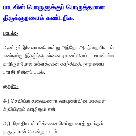
பாடலின் பொருளுக்குப் பொருத்தமான
திருக்குறளைக் கண்டறிக.
பாடல்:-
ஆண்டில் இளையவனென்று அந்தோ அகந்தையினால்
ஈண்டிங்கு இகழ்ந்தென்னை ஏளனம்செய் – மாண்பற்ற
காரிருள்போல் உள்ளத்தான் காந்திமதி நாதனைப்
பாரதி சின்னப் பயல்.
குறள்:-
அ) செவியிற் சுவையுணரா வாயுணர்வின் மாக்கள்
அவியினும் வாழினும் என்.
ஆ) மிகுதியான் மிக்கவை செய்தாரைத் தாம்தம்
தகுதியான் வென்று விடல்.