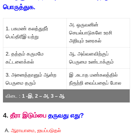
பொருத்துக.
அ. ஒருவனின்
1. பசுமண் கலத்துநீர்
செயல்பாடுகளே உரசி
பெய்திரீஇ யற்று
அறியும் உரைகல்
2. தத்தம் கருமமே
ஆ. அவ்வளவிற்குப்
கட்டளைக்கல்
பெருமை உண்டாக்கும்
3. அனைத்தானும் ஆன்ற
இ .சுடாத மண்கலத்தில்
பெருமை தரும்
நீரூற்றி வைப்பதைப் போல
விடை :
1 -இ, 2 – அ, 3 – ஆ
4.
தீரா இடும்பை
தருவது எது?
ஆராயாமை, ஐயப்படுதல்