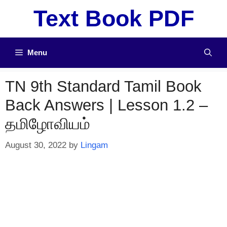
Skip
Text Book PDF
to
content
Menu
TN 9th Standard Tamil Book
Back Answers | Lesson 1.2 –
தமிழாேவியம்
August 30, 2022
by
Lingam