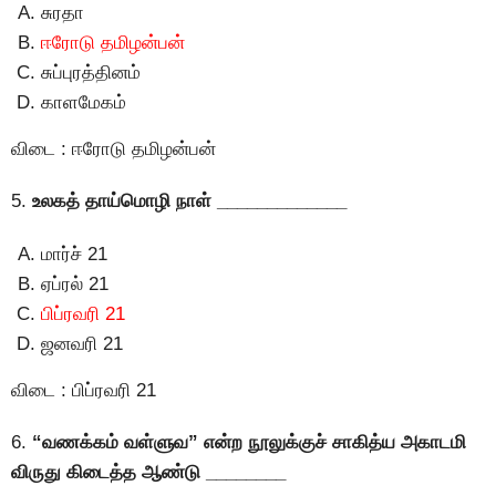
சுரதா
ஈரோடு தமிழன்பன்
சுப்புரத்தினம்
காளமேகம்
விடை : ஈரோடு தமிழன்பன்
5.
உலகத் தாய்மொழி நாள் _____________
மார்ச் 21
ஏப்ரல் 21
பிப்ரவரி 21
ஜனவரி 21
விடை : பிப்ரவரி 21
6.
“வணக்கம் வள்ளுவ” என்ற நூலுக்குச் சாகித்ய அகாடமி
விருது கிடைத்த ஆண்டு ________