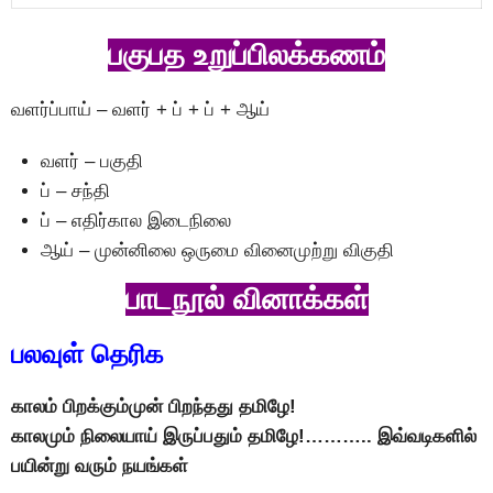
பகுபத உறுப்பிலக்கணம்
வளர்ப்பாய் – வளர் + ப் + ப் + ஆய்
வளர் – பகுதி
ப் – சந்தி
ப் – எதிர்கால இடைநிலை
ஆய் – முன்னிலை ஒருமை வினைமுற்று விகுதி
பாடநூல் வினாக்கள்
பலவுள் தெரிக
காலம் பிறக்கும்முன் பிறந்தது தமிழே!
காலமும் நிலையாய் இருப்பதும் தமிழே!……….. இவ்வடிகளில்
பயின்று வரும் நயங்கள்