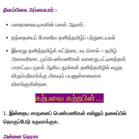
நீலாம்பிகை அம்மையார்:-
மறைமலையடிகளின் மகள் ஆவார்.
தந்தையைப் போலவே தனித்தமிழ்ப் பற்றுடையவர்
இவரது தனித்தமிழ்க் கட்டுரை, வடசொல் – தமிழ்
அகரவரிசை, முப்பெண்மணிகள் வரலாறு,பட்டினத்தார்
பாராட்டிய மூவர் ஆகிய நூல்கள் தனித்தமிழில் எழுத
விரும்புவோர்க்கு மிகவும் பயனுள்ளனவாக
விளங்குகின்றன.
கற்பவை கற்றபின்…
1.
இன்றைய சாதனைப் பெண்மணிகள் என்னும் தலைப்பில்
தொகுப்பேடு உருவாக்குக.
அன்னை தெரசா