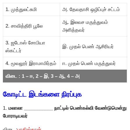
1. முத்துலட்சுமி
அ. தேவதாசி ஒழிப்புச் சட்டம்
ஆ. இலவச மருத்துவம்
2. சாவித்திரி பூலே
அளித்தவர்
3. ஜடோஸ் சோபியா
இ. முதல் பெண் ஆசிரியர்
ஸ்கட்டர்
4. மூவலூர் இராமாமிர்தம்
ஈ. முதல் பெண் மருத்துவர்
விடை : 1 – ஈ, 2 – இ, 3 – ஆ, 4 – அ
கோடிட்ட இடங்களை நிரப்புக
1.
மலாலா ___________ நாட்டில் பெண்கல்வி வேண்டுமென்று
போராடியவர்
விடை :
பாகிஸ்தான்