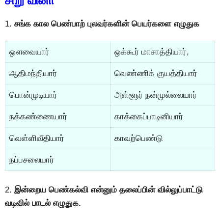
சிறு வினா
1.
சங்க கால பெண்பாற் புலவர்களின் பெயர்களை எழுதுக
ஔவையார்
ஒக்கூர் மாசாத்தியார்,
ஆதிமந்தியார்
வெண்ணிக் குயத்தியார்
பொன்முடியார்
அள்ளூர் நன்முல்லையார்
நக்கண்ணையார்
காக்கைப்பாடினியார்
வெள்ளிவீதியார்
காவற்பெண்டு
நப்பசலையார்
2.
இன்றைய பெண்கல்வி என்னும் தலைப்பின் வில்லுப்பாட்டு
வடிவில் பாடல் எழுதுக.