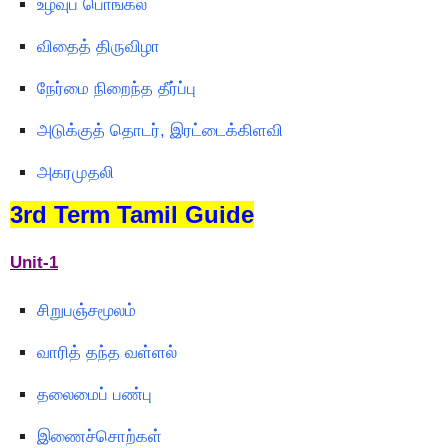
உழவுப் பொங்கல்
விதைத் திருவிழா
நேர்மை நிறைந்த தீர்ப்பு
அடுக்குத் தொடர், இரட்டைக்கிளவி
அகரமுதலி
3rd Term Tamil Guide
Unit-1
சிறுபஞ்சமூலம்
வாரித் தந்த வள்ளல்
தலைமைப் பண்பு
இணைச்சொற்கள்