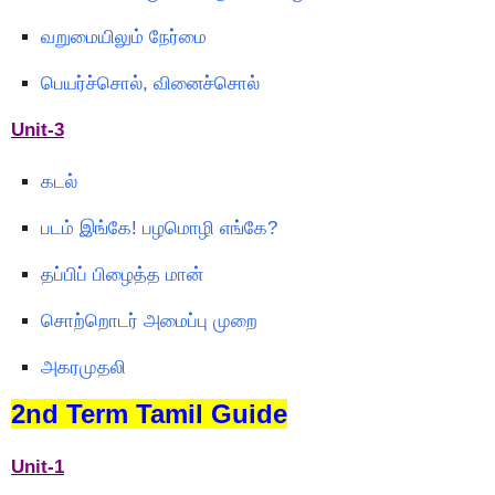
வறுமையிலும் நேர்மை
பெயர்ச்சொல், வினைச்சொல்
Unit-3
கடல்
படம் இங்கே! பழமொழி எங்கே?
தப்பிப் பிழைத்த மான்
சொற்றொடர் அமைப்பு முறை
அகரமுதலி
2nd Term Tamil Guide
Unit-1