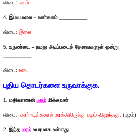
விடை:
நகம்
4.
இமயமலை – உண்கலம் __________
விடை:
இலை
5.
உருண்டை – நமது அடிப்படைத் தேவைகளுள் ஒன்று
__________
விடை:
உடை
புதிய தொடர்களை உருவாக்குக.
1.
மதிவாணன்
பலம்
மிக்கவன்
விடை:
காற்றடித்ததால் மரத்திலிருந்து பழம் விழுந்தது.
(பழம்)
2.
இந்த
மரம்
உயரமாக உள்ளது
.