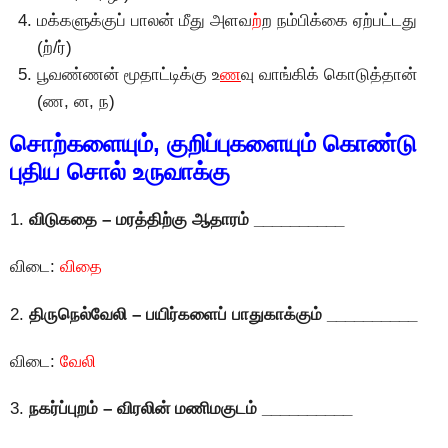
மக்களுக்குப் பாலன் மீது அளவ
ற்
ற நம்பிக்கை ஏற்பட்டது
(ற்/ர்)
பூவண்ணன் மூதாட்டிக்கு உ
ண
வு வாங்கிக் கொடுத்தான்
(ண, ன, ந)
சொற்களையும், குறிப்புகளையும் கொண்டு
புதிய சொல் உருவாக்கு
1.
விடுகதை – மரத்திற்கு ஆதாரம் __________
விடை:
விதை
2.
திருநெல்வேலி – பயிர்களைப் பாதுகாக்கும் __________
விடை:
வேலி
3.
நகர்ப்புறம் – விரலின் மணிமகுடம் __________