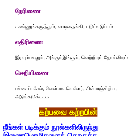
நேரிணை
கண்ணுங்கருத்தும், வாடிவதங்கி, ஈடும்எடுப்பும்
எதிரிணை
இரவும்பகலும், அங்கும்இங்கும், வெற்றியும் தோல்வியும்
செறியிணை
பச்சைப்பசேல், வெள்ளைவெளேர், சின்னஞ்சிறிய,
அடுக்கடுக்காக
கற்பவை கற்றபின்
நீங்கள் படிக்கும் நூல்களிலிருந்து
இணைமொழிகளைத் தொகுக்க.