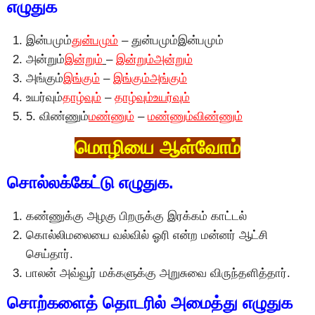
எழுதுக
இன்பமும்
துன்பமும்
– துன்பமும்இன்பமும்
அன்றும்
இன்றும்
–
இன்றும்அன்றும்
அங்கும்
இங்கும்
–
இங்கும்அங்கும்
உயர்வும்
தாழ்வும்
–
தாழ்வும்உயர்வும்
5. விண்ணும்
மண்ணும்
–
மண்ணும்விண்ணும்
மொழியை ஆள்வோம்
சொல்லக்கேட்டு எழுதுக.
கண்ணுக்கு அழகு பிறருக்கு இரக்கம் காட்டல்
கொல்லிமலையை வல்வில் ஓரி என்ற மன்னர் ஆட்சி
செய்தார்.
பாலன் அவ்வூர் மக்களுக்கு அறுசுவை விருந்தளித்தார்.
சொற்களைத் தொடரில் அமைத்து எழுதுக