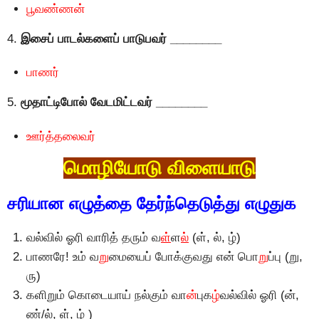
பூவண்ணன்
4.
இசைப் பாடல்களைப் பாடுபவர் ________
பாணர்
5.
மூதாட்டிபோல் வேடமிட்டவர் ________
ஊர்த்தலைவர்
மொழியோடு விளையாடு
சரியான எழுத்தை தேர்ந்தெடுத்து எழுதுக
வல்வில் ஓரி வாரித் தரும் வ
ள்
ள
ல்
(ள், ல், ழ்)
பாணரே! உம் வ
று
மையைப் போக்குவது என் பொ
று
ப்பு (று,
ரு)
களிறும் கொடையாய் நல்கும் வா
ன்
புக
ழ்
வல்வில் ஓரி (ன்,
ண்/ல், ள், ழ் )