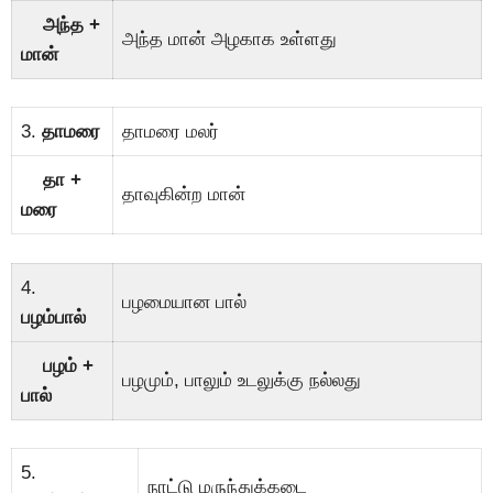
அந்த +
அந்த மான் அழகாக உள்ளது
மான்
3.
தாமரை
தாமரை மலர்
தா +
தாவுகின்ற மான்
மரை
4.
பழமையான பால்
பழம்பால்
பழம் +
பழமும், பாலும் உடலுக்கு நல்லது
பால்
5.
நாட்டு மருந்துக்கடை