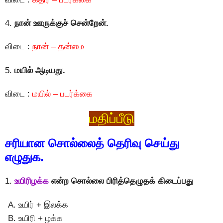
4.
நான் ஊருக்குச் சென்றேன்.
விடை :
நான் – தன்மை
5.
மயில் ஆடியது.
விடை :
மயில் – படர்க்கை
மதிப்பீடு
சரியான சொல்லைத் தெரிவு செய்து
எழுதுக.
1.
உயிரிழக்க
என்ற சொல்லை பிரித்தெழுதக் கிடைப்பது
உயிர் + இலக்க
உயிரி + ழக்க