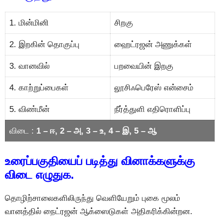
1. மின்மினி
சிறகு
2. இறகின் தொகுப்பு
ஹைட்ரஜன் அணுக்கள்
3. வானவில்
பறவையின் இறகு
4. காற்றுப்பைகள்
லூசிஃபெரேஸ் என்சைம்
5. விண்மீன்
நீர்த்துளி எதிரொளிப்பு
விடை :
1 – ஈ, 2 – அ, 3 – உ, 4 – இ, 5 – ஆ
உரைப்பகுதியைப் படித்து வினாக்களுக்கு
விடை எழுதுக.
தொழிற்சாலைகளிலிருந்து வெளியேறும் புகை மூலம்
வானத்தில் நைட்ரஜன் ஆக்ஸைடுகள் அதிகரிக்கின்றன.