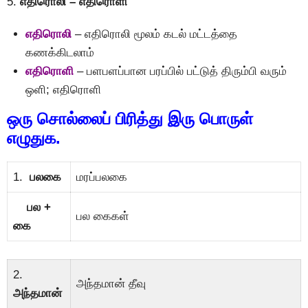
5.
எதிரொலி – எதிரொளி
எதிரொலி
– எதிரொலி மூலம் கடல் மட்டத்தை
கணக்கிடலாம்
எதிரொளி
– பளபளப்பான பரப்பில் பட்டுத் திரும்பி வரும்
ஒளி; எதிரொளி
ஒரு சொல்லைப் பிரித்து இரு பொருள்
எழுதுக.
1.
பலகை
மரப்பலகை
பல +
பல கைகள்
கை
2.
அந்தமான் தீவு
அந்தமான்