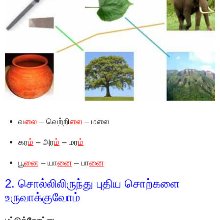
வ
லை
– வெற்றி
லை
– மலை
கர
ம்
– அர
ம்
– மர
ம்
பூ
னை
– யா
னை
– பா
னை
2. சொல்லிலிருந்து புதிய சொற்களை
உருவாக்குவோம்