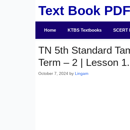
Skip
Text Book PD
to
content
Home
KTBS Textbooks
SCERT 
TN 5th Standard Ta
Term – 2 | Lesson 1.
October 7, 2024
by
Lingam