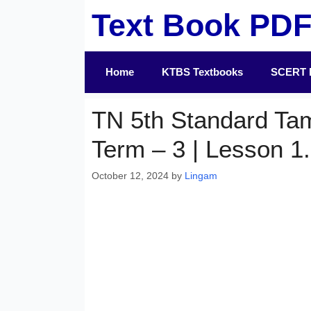
Skip
Text Book PD
to
content
Home
KTBS Textbooks
SCERT 
TN 5th Standard Ta
Term – 3 | Lesson 1.
October 12, 2024
by
Lingam