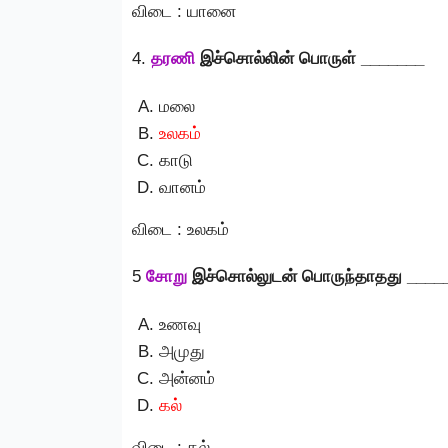
விடை : யானை
4.
தரணி
இச்சொல்லின் பொருள் _______
மலை
உலகம்
காடு
வானம்
விடை : உலகம்
5
சோறு
இச்சொல்லுடன் பொருந்தாதது ____
உணவு
அமுது
அன்னம்
கல்
விடை : கல்