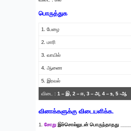
பொருத்துக
1. பேழை
2. மாரி
3. வாயில்
4. ஆணை
5. இரவல்
விடை :
1 – இ, 2 – ஈ, 3 – அ, 4 – உ, 5 -ஆ
வினாக்களுக்கு விடையளிக்க.
1.
சோறு
இச்சொல்லுடன் பொருந்தாதது ___