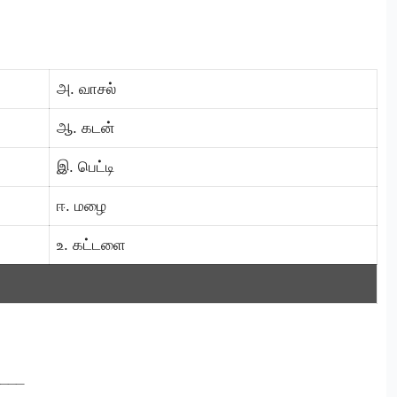
அ. வாசல்
ஆ. கடன்
இ. பெட்டி
ஈ. மழை
உ. கட்டளை
____