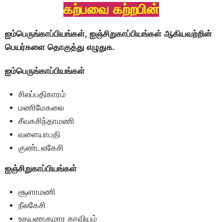
கற்பவை கற்றபின்
ஐம்பெருங்காப்பியங்கள், ஐஞ்சிறுகாப்பியங்கள் ஆகியவற்றின்
பெயர்களை தொகுத்து எழுதுக.
ஐம்பெருங்காப்பியங்கள்
சிலப்பதிகாரம்
மணிமேகலை
சீவகசிந்தாமணி
வளையாபதி
குண்டலகேசி
ஐஞ்சிறுகாப்பியங்கள்
சூளாமணி
நீலகேசி
உதயணகுமார காவியம்