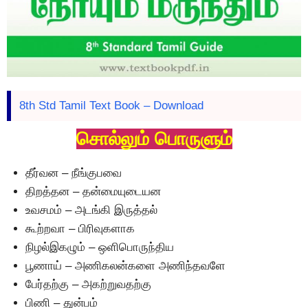
8th Std Tamil Text Book – Download
சொல்லும் பொருளும்
தீர்வன – நீங்குபவை
திறத்தன – தன்மையுடையன
உவசமம் – அடங்கி இருத்தல்
கூற்றவா – பிரிவுகளாக
நிழல்இகழும் – ஒளிபொருந்திய
பூணாய் – அணிகலன்களை அணிந்தவளே
பேர்தற்கு – அகற்றுவதற்கு
பிணி – துன்பம்