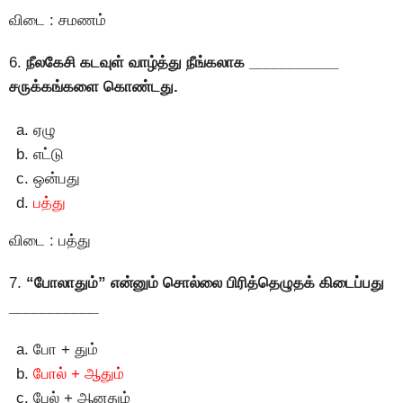
விடை : சமணம்
6.
நீலகேசி கடவுள் வாழ்த்து நீங்கலாக ___________
சருக்கங்களை கொண்டது.
ஏழு
எட்டு
ஒன்பது
பத்து
விடை : பத்து
7.
“போலாதும்” என்னும் சொல்லை பிரித்தெழுதக் கிடைப்பது
___________
போ + தும்
போல் + ஆதும்
பேல் + ஆனதும்