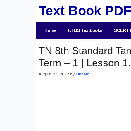
Skip
Text Book PD
to
content
Home
KTBS Textbooks
SCERT 
TN 8th Standard Ta
Term – 1 | Lesson 1.
August 22, 2022
by
Lingam