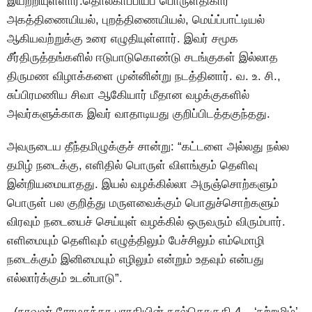
இயற்றியுள்ளார்.தொல்காப்பியப் பொருளதிகார
அகத்திணையியல், புறத்திணையியல், மெய்ப்பாட்டியல்
ஆகியவற்றுக்கு உரை எழுதியுள்ளார். இவர் சமூக
சீர்திருத்தங்களில் ஈடுபாடுகொண்டு சடங்குகள் இல்லாத
திருமண விழாக்களை முன்னின்று நடத்தினார். வ. உ. சி.,
சுப்பிரமணிய சிவா ஆகிேயார் மீதான வழக்குகளில்
அவர்களுக்காக இவர் வாதாடியது குறிப்பிடத்தகுந்தது.
அவருடைய தீந்தமிழுக்குச் சான்று: “கட்டளை அல்லது நல்ல
தமிழ் நடைக்கு, எளிதில் பொருள் விளங்கும் தெளிவு
இன்றியமையாதது. இயல் வழக்கில்லா அருஞ்சொற்களும்
பொருள் பல குறித்து மருளவைக்கும் பொதுச்சொற்களும்
விரவும் நடையைச் செய்யுள் வழக்கில் ஒருவரும் விரும்பார்.
எளிமையும் தெளிவும் எழுத்திலும் பேச்சிலும் எம்மொழி
நடைக்கும் இனிமையும் எழிலும் என்றும் உதவும் என்பது
எல்லார்க்கும் உடன்பாடு”.
(நாவலர் சோமசுந்தர பாரதியின் நூல்தொகுதி 4 – ‘நற்றமிழ்’