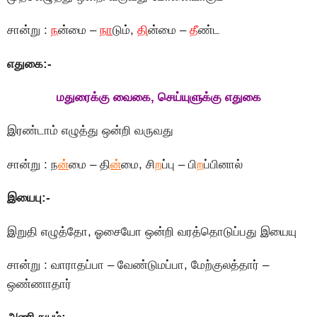
சான்று :
ந
ன்மை –
நா
டும்,
தி
ன்மை –
தீ
ண்ட
எதுகை:-
மதுரைக்கு வைகை, செய்யுளுக்கு எதுகை
இரண்டாம் எழுத்து ஒன்றி வருவது
சான்று : ந
ன்
மை – தி
ன்
மை, சி
ற
ப்பு – பி
ற
ப்பினால்
இயைபு
:-
இறுதி எழுத்தோ, ஓசையோ ஒன்றி வரத்தொடுப்பது இயையு
சான்று : வாராதப்பா – வேண்டுமப்பா, மேற்குலத்தார் –
ஒண்ணாதார்