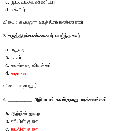
முடதாமக்கண்ணியார்
நக்கீரர்
விடை : கடியலூர் உருத்திரங்கண்ணனார்
3.
உருத்திரங்கண்ணனார் வாழ்ந்த ஊர் _________
மதுரை
புகார்
கலங்கரை விளக்கம்
கடியலூர்
விடை : கடியலூர்
4.
_________ அறியாமல் கலங்குவது மரக்கலங்கள்
ஆற்றின் துறை
ஏரியின் துறை
கடலின் துறை