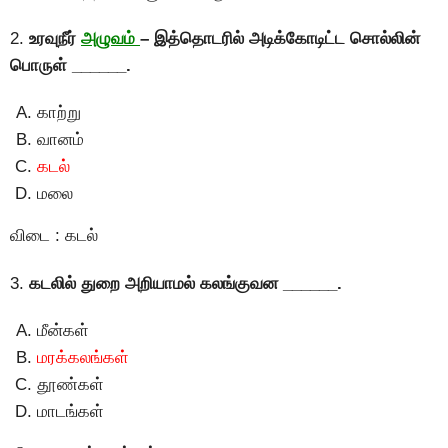
2.
உரவுநீர்
அழுவம்
– இத்தொடரில் அடிக்கோடிட்ட சொல்லின்
பொருள் ______.
காற்று
வானம்
கடல்
மலை
விடை : கடல்
3.
கடலில் துறை அறியாமல் கலங்குவன ______.
மீன்கள்
மரக்கலங்கள்
தூண்கள்
மாடங்கள்