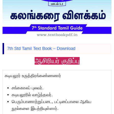
7th Std Tamil Text Book – Download
ஆசிரியர் குறிப்பு
கடியலூர் உருத்திரங்கண்ணனார்
சங்ககாலப் புலவர்.
கடியலூரில் வாழ்ந்தவர்.
பெரும்பாணாற்றுப்படை, பட்டினப்பாலை ஆகிய
நூல்களை இயற்றியுள்ளார்.