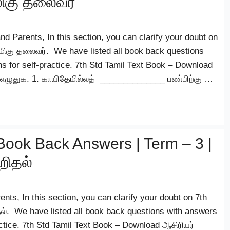
ிகு தலைவர்
 Parents, In this section, you can clarify your doubt on
ிகு தலைவர். We have listed all book back questions
s for self-practice. 7th Std Tamil Text Book – Download
ு எழுதுக. 1. காயிதேமில்லத் ______________ பண்பிற்கு …
Book Back Answers | Term – 3 |
றிதல்
ts, In this section, you can clarify your doubt on 7th
். We have listed all book back questions with answers
actice. 7th Std Tamil Text Book – Download ஆசிரியர்