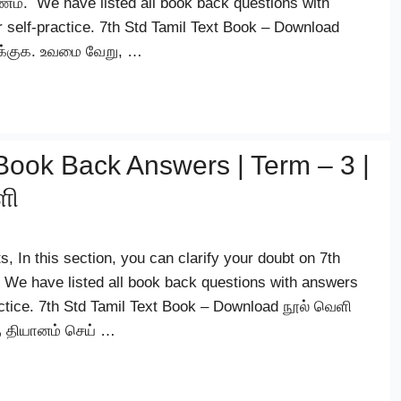
். We have listed all book back questions with
 self-practice. 7th Std Tamil Text Book – Download
ளக்குக. உவமை வேறு, …
Book Back Answers | Term – 3 |
ளி
 In this section, you can clarify your doubt on 7th
We have listed all book back questions with answers
actice. 7th Std Tamil Text Book – Download நூல் வெளி
ு தியானம் செய் …