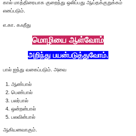
கால் மாத்திரையாக குறைந்து ஒலிப்பது ஆய்தக்குறுக்கம்
எனப்படும்.
எ.கா. கஃறீது
மொழியை ஆள்வோம்
அறிந்து பயன்படுத்துவோம்.
பால் ஐந்து வகைப்படும். அவை
ஆண்பால்
பெண்பால்
பலர்பால்
ஒன்றன்பால்
பலவின்பால்
ஆகியனவாகும்.