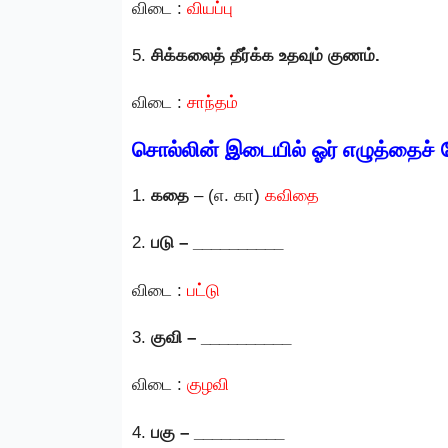
விடை :
வியப்பு
5.
சிக்கலைத் தீர்க்க உதவும் குணம்.
விடை :
சாந்தம்
சொல்லின் இடையில் ஓர் எழுத்தைச் ச
1.
கதை
– (எ. கா)
கவிதை
2.
படு – __________
விடை :
பட்டு
3.
குவி – __________
விடை :
குழவி
4.
பகு – __________