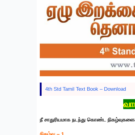
4th Std Tamil Text Book – Download
வா
நீ சாதுரியமாக நடந்து கொண்ட நிகழ்வுகளை
நிகழ்வு – 1