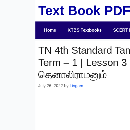
Skip
Text Book PD
to
content
Home
KTBS Textbooks
SCERT 
TN 4th Standard Ta
Term – 1 | Lesson 3 
தெனாலிராமனும்
July 26, 2022
by
Lingam