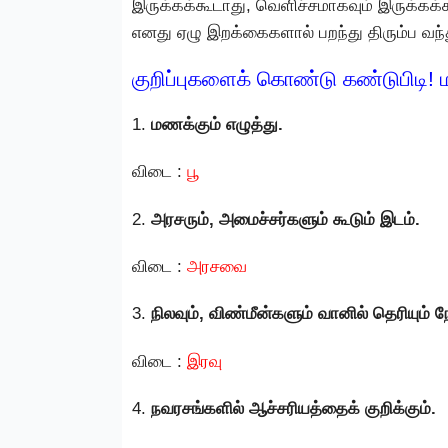
இருக்கக்கூடாது, வெளிச்சமாகவும் இருக்கக்
எனது ஏழு இறக்கைகளால் பறந்து திரும்ப வந்
குறிப்புகளைக் கொண்டு கண்டுபிடி! 
1.
மணக்கும் எழுத்து.
விடை :
பூ
2.
அரசரும், அமைச்சர்களும் கூடும் இடம்.
விடை :
அரசவை
3.
நிலவும், விண்மீன்களும் வானில் தெரியும் ந
விடை :
இரவு
4.
நவரசங்களில் ஆச்சரியத்தைக் குறிக்கும்.