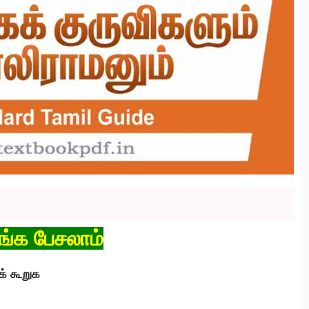
ங்க பேசலாம்
க் கூறுக