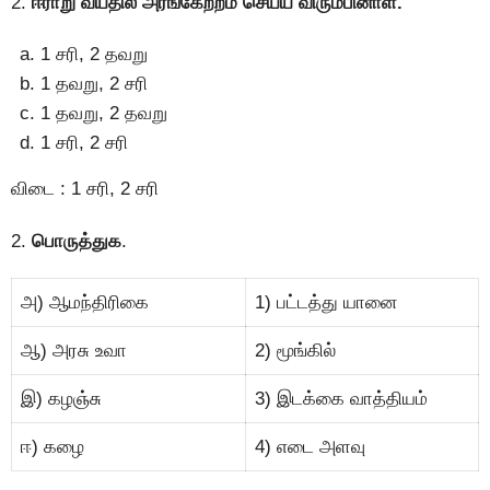
2.
ஈராறு வயதில் அரங்கேற்றம் செய்ய விரும்பினாள்.
1 சரி, 2 தவறு
1 தவறு, 2 சரி
1 தவறு, 2 தவறு
1 சரி, 2 சரி
விடை : 1 சரி, 2 சரி
2.
பொருத்துக
.
அ) ஆமந்திரிகை
1) பட்டத்து யானை
ஆ) அரசு உவா
2) மூங்கில்
இ) கழஞ்சு
3) இடக்கை வாத்தியம்
ஈ) கழை
4) எடை அளவு