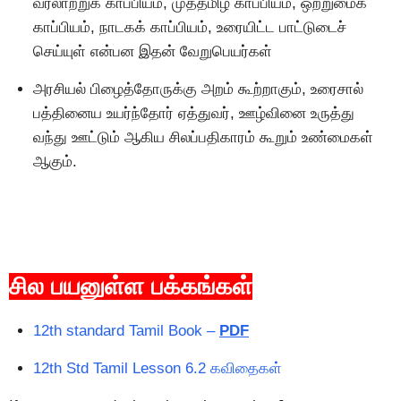
வரலாற்றுக் காப்பியம், முத்தமிழ் காப்பியம், ஒற்றுமைக்
காப்பியம், நாடகக் காப்பியம், உரையிட்ட பாட்டுடைச்
செய்யுள் என்பன இதன் வேறுபெயர்கள்
அரசியல் பிழைத்தோருக்கு அறம் கூற்றாகும், உரைசால்
பத்தினைய உயர்ந்தோர் ஏத்துவர், ஊழ்வினை உருத்து
வந்து ஊட்டும் ஆகிய சிலப்பதிகாரம் கூறும் உண்மைகள்
ஆகும்.
சில பயனுள்ள பக்கங்கள்
12th standard Tamil Book –
PDF
12th Std Tamil Lesson 6.2 கவிதைகள்