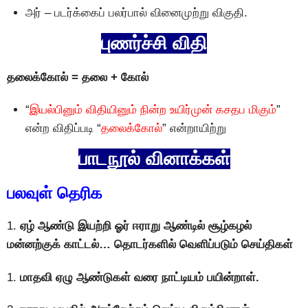
அர் – படர்க்கைப் பலர்பால் வினைமுற்று விகுதி.
புணர்ச்சி விதி
தலைக்காேல் = தலை + கோல்
“
இயல்பினும் விதியினும் நின்ற உயிர்முன் கசதப மிகும்
”
என்ற விதிப்படி “
தலைக்காேல்
” என்றாயிற்று
பாடநூல் வினாக்கள்
பலவுள் தெரிக
1.
ஏழ் ஆண்டு இயற்றி ஓர் ஈராறு ஆண்டில் சூழ்கழல்
மன்னற்குக் காட்டல்…
தொடர்களில் வெளிப்படும் செய்திகள்
1.
மாதவி ஏழு ஆண்டுகள் வரை நாட்டியம் பயின்றாள்.