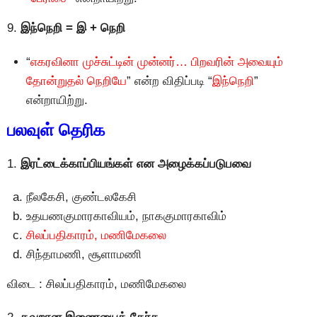
9.
இந்நெறி = இ + நெறி
“
எகரவினா முச்சுட்டின் முன்னர்… பிறவரின் அவையும்
தோன்றுதல் நெறியே
” என்ற விதிப்படி “
இந்நெறி
”
என்றாயிற்று.
பலவுள் தெரிக
1.
இரட்டைக்காப்பியங்கள் என அழைக்கப்படுபவை
நீலகேசி, குண்டலகேசி
உதயணகுமாரகாவியம், நாககுமாரகாவிம்
சிலப்பதிகாரம், மணிமேகலை
சிந்தாமணி, சூளாமணி
விடை : சிலப்பதிகாரம், மணிமேகலை