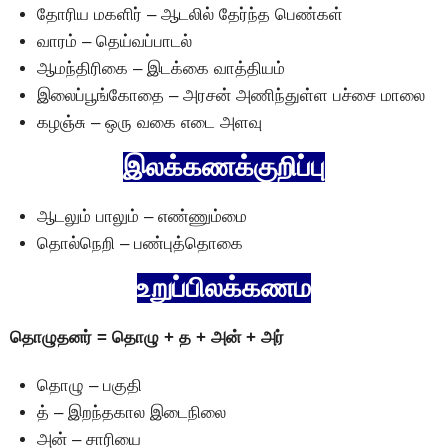
தோரிய மகளிர் – ஆடலில் தேர்ந்த பெண்கள்
வாரம் – தெய்வப்பாடல்
ஆமந்திரிகை – இடக்கை வாத்தியம்
இலைப்பூங்கோதை – அரசன் அணிந்துள்ள பச்சை மாலை
கழஞ்சு – ஒரு வகை எடை அளவு
இலக்கணக்குறிப்பு
ஆடலும் பாலும் – எண்ணும்மை
தொல்நெறி – பண்புத்தொகை
உறுப்பிலக்கணம
தாெழுதனர் = தாெழு + த + அன் + அர்
தாெழு – பகுதி
த் – இறந்தகால இடைநிலை
அன் – சாரியை