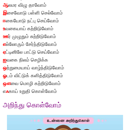
ஆ
லமர விழு தாவோம்
இ
சைவோடு பள்ளி செல்வோம்
ஈ
கையோடு நட்பு செய்வோம்
உ
வகையாய் கற்றிடுவோம்
ஊ
ர் முழுதும் சுற்றிடுவோம்
எ
ல்லோரும் சேர்ந்திடுவோம்
ஏ
ட்டினிலே பாட்டு செய்வோம்
ஐ
வகை நிலம் செழிக்க
ஒ
ற்றுமையாய் வாழ்ந்திடுவோம்
ஓ
டம் விட்டுக் களித்திடுவோம்
ஔ
வை மொழி கற்றிடுவோம்
எ
ஃ
காய் உறுதி கொள்வோம்
அறிந்து கொள்வோம்