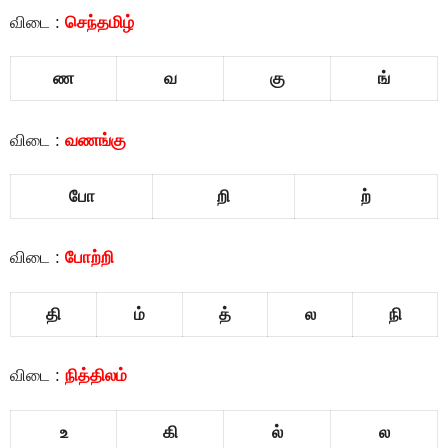
விடை :
செந்தமிழ்
ண
வ
கு
ங்
விடை :
வணங்கு
போ
றி
ற்
விடை :
போற்றி
தி
ம்
த்
ல
நி
விடை :
நித்திலம்
உ
கி
ல்
ல