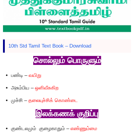
10th Std Tamil Text Book – Download
சொல்லும் பொருளும்
பண்டி –
வயிறு
அசும்பிய –
ஒளிவீசுகிற
முச்சி –
தலையுச்சிக் காெண்டை
இலக்கணக் குறிப்பு
குண்டலமும் குழைகாதும் –
எண்ணும்மை