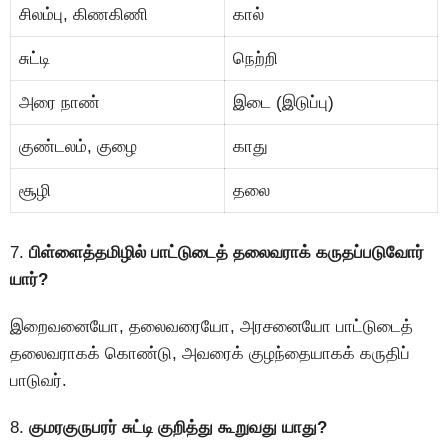
சிலம்பு, கிணகிணி
கால்
சுட்டி
நெற்றி
அரை நாண்
இடை (இடுப்பு)
குண்டலம், குழை
காது
சூழி
தலை
7.
பிள்ளைத்தமிழில் பாட்டுடைத் தலைவராக் கருதப்படுவோர்
யார்?
இறைவனையாே, தலைவரையாே, அரசனையாே பாட்டுடைத்
தலைவராகக் காெண்டு, அவரைக் குழந்தையாகக் கருதிப்
பாடுவர்.
8.
குமரகுருபரர் சுட்டி குறித்து கூறுவது யாது?