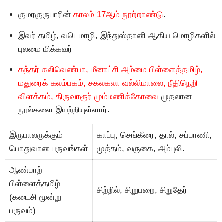
குமரகுருபரரின்
காலம் 17ஆம் நூற்றாண்டு
.
இவர் தமிழ், வடெமாழி, இந்துஸ்தானி ஆகிய மாெழிகளில்
புலமை மிக்கவர்
கந்தர் கலிவெண்பா, மீனாட்சி அம்மை பிள்ளைத்தமிழ்,
மதுரைக் கலம்பகம், சகலகலா வல்லிமாலை, நீதிநெறி
விளக்கம், திருவாரூர் மும்மணிக்காேவை
முதலான
நூல்களை இயற்றியுள்ளார்.
இருபாலருக்கும்
காப்பு, செங்கீரை, தால், சப்பாணி,
பாெதுவான பருவங்கள்
முத்தம், வருகை, அம்புலி.
ஆண்பாற்
பிள்ளைத்தமிழ்
சிற்றில், சிறுபறை, சிறுதேர்
(கடைசி மூன்று
பருவம்)