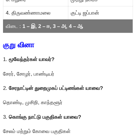
4. திருவண்ணாமலை
குட்டி ஜப்பான்
விடை :
1 – இ, 2 – ஈ, 3 – அ, 4 – ஆ
குறு வினா
1.
மூவேந்தர்கள் யாவர்?
சேரர், சோழர், பாண்டியர்
2.
சேரநாட்டின் துறைமுகப் பட்டினங்கள் யாவை?
தொண்டி, முசிறி, காந்தளூர்
3.
கொங்கு நாட்டு பகுதிகள் யாவை?
சேலம் மற்றும் கோவை பகுதிகள்