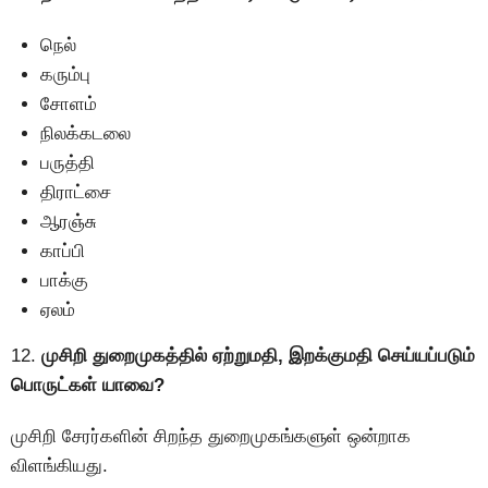
நெல்
கரும்பு
சோளம்
நிலக்கடலை
பருத்தி
திராட்சை
ஆரஞ்சு
காப்பி
பாக்கு
ஏலம்
12.
முசிறி துறைமுகத்தில் ஏற்றுமதி, இறக்குமதி செய்யப்படும்
பொருட்கள் யாவை?
முசிறி சேரர்களின் சிறந்த துறைமுகங்களுள் ஒன்றாக
விளங்கியது.