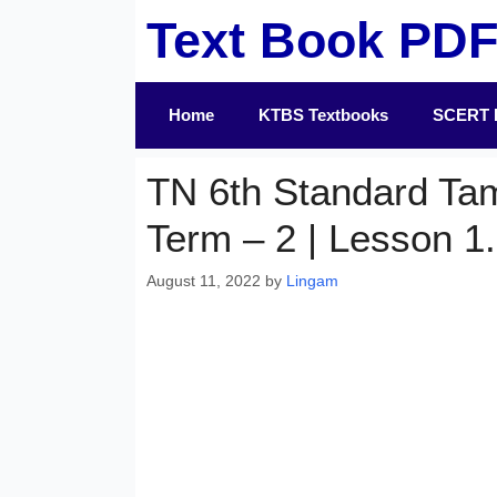
Skip
Text Book PD
to
content
Home
KTBS Textbooks
SCERT 
TN 6th Standard Ta
Term – 2 | Lesson 1
August 11, 2022
by
Lingam