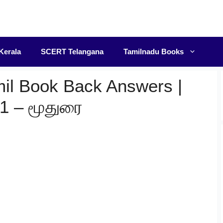
F
Kerala
SCERT Telangana
Tamilnadu Books
mil Book Back Answers |
.1 – மூதுரை