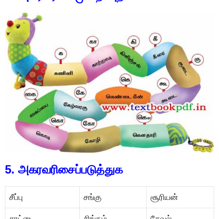
5. அகரவரிசைப்படுத்துக
சீப்பு
சங்கு
சூரியன்
சாட்டை
சிங்கம்
சேவல்