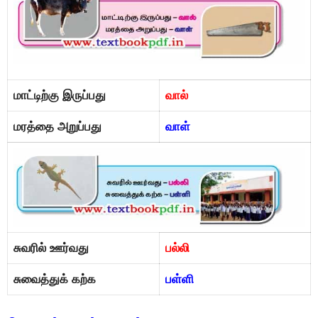
மாட்டிற்கு இருப்பது
வால்
மரத்தை அறுப்பது
வாள்
சுவரில் ஊர்வது
பல்லி
சுவைத்துக் கற்க
பள்ளி