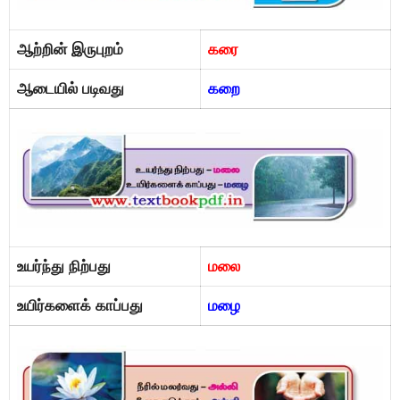
ஆற்றின் இருபுறம்
கரை
ஆடையில் படிவது
கறை
உயர்ந்து நிற்பது
மலை
உயிர்களைக் காப்பது
மழை