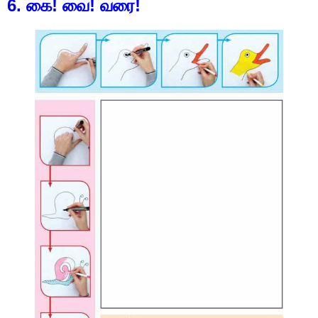
6. கை! வை! வரை!