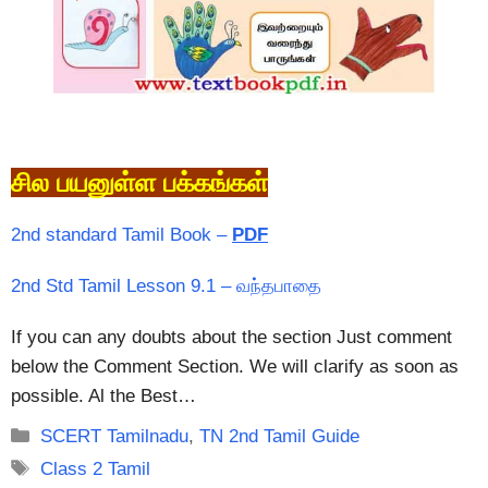
சில பயனுள்ள பக்கங்கள்
2nd standard Tamil Book –
PDF
2nd Std Tamil Lesson 9.1 – வந்தபாதை
If you can any doubts about the section Just comment
below the Comment Section. We will clarify as soon as
possible. Al the Best…
Categories
SCERT Tamilnadu
,
TN 2nd Tamil Guide
Tags
Class 2 Tamil