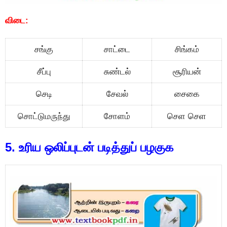
விடை:
சங்கு
சாட்டை
சிங்கம்
சீப்பு
சுண்டல்
சூரியன்
செடி
சேவல்
சைகை
சொட்டுமருந்து
சோளம்
செள செள
5. உரிய ஒலிப்புடன் படித்துப் பழகுக