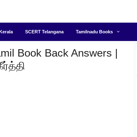
F
Kerala
SCERT Telangana
Tamilnadu Books
amil Book Back Answers |
ர்த்தி