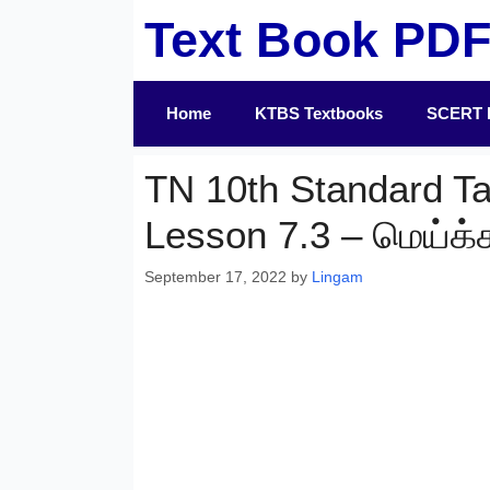
Skip
Text Book PD
to
content
Home
KTBS Textbooks
SCERT 
TN 10th Standard T
Lesson 7.3 – மெய்க்கீ
September 17, 2022
by
Lingam