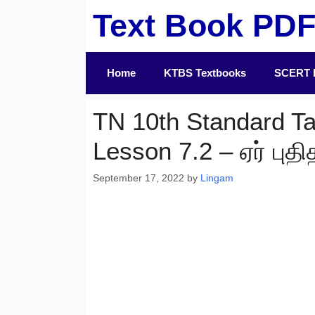
Skip
Text Book PD
to
content
Home
KTBS Textbooks
SCERT 
TN 10th Standard T
Lesson 7.2 – ஏர் புத
September 17, 2022
by
Lingam