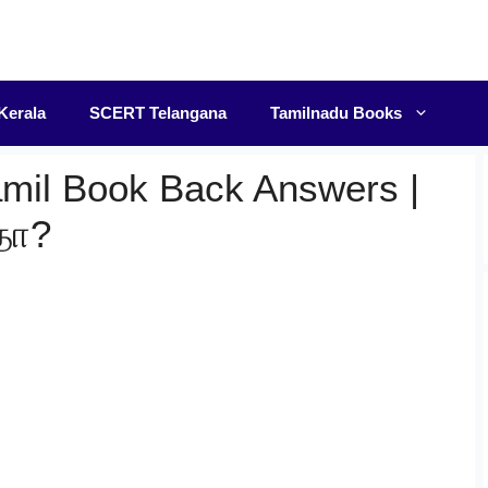
F
Kerala
SCERT Telangana
Tamilnadu Books
amil Book Back Answers |
ிதா?