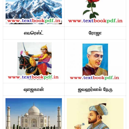
எவரெஸ்ட்
ரோஜா
ஷாஜகான்
ஜவஹர்லால் நேரு