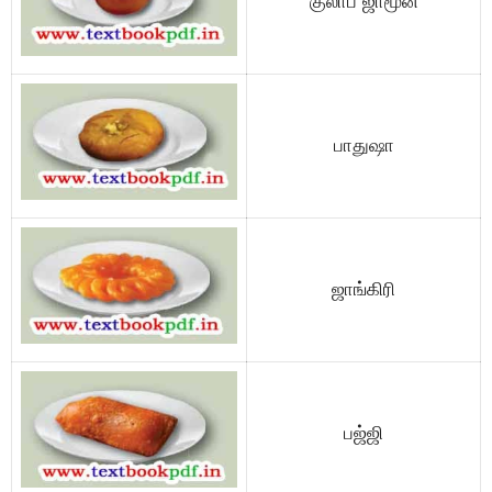
குலாப் ஜாமூன்
பாதுஷா
ஜாங்கிரி
பஜ்ஜி