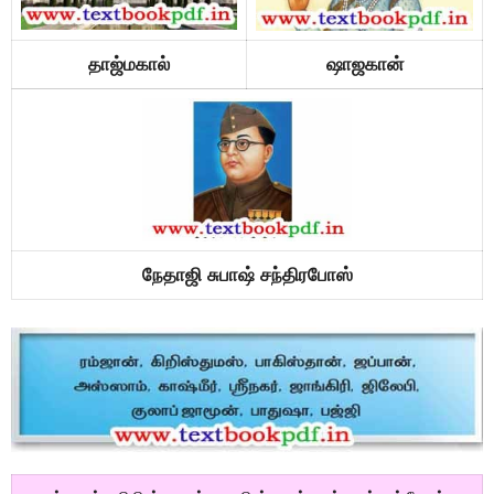
தாஜ்மகால்
ஷாஜகான்
நேதாஜி சுபாஷ் சந்திரபாேஸ்