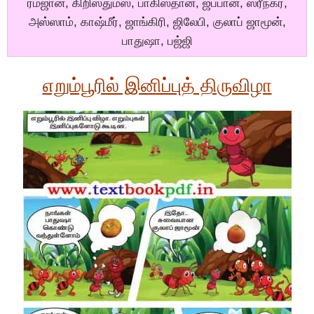
ரம்ஜான், கிறிஸ்துமஸ், பாகிஸ்தான், ஜப்பான், ஸ்ரீநகர்,
அஸ்ஸாம், காஷ்மீர், ஜாங்கிரி, ஜிலேபி, குலாப் ஜாமூன்,
பாதுஷா, பஜ்ஜி
எறும்பூரில் இனிப்புத் திருவிழா