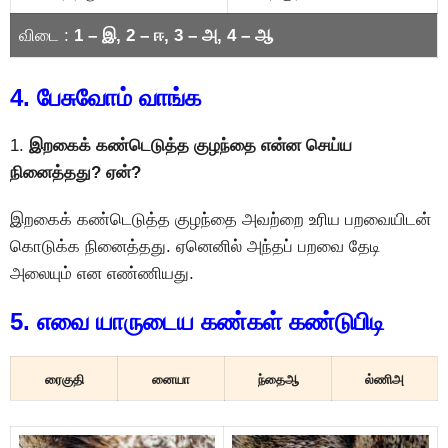
விடை :
1 – இ, 2 – ஈ, 3 – அ, 4 – ஆ
4. பேசுவோம் வாங்க
1.
இறகைக் கண்டெடுத்த குழந்தை என்ன செய்ய
நினைத்தது? ஏன்?
இறகைக் கண்டெடுத்த குழந்தை அவற்றை உரிய பறவையிடன்
கொடுக்க நினைத்தது. ஏனெனில் அந்தப் பறவை தேடி
அலையும் என எண்ணியது.
5. எவை யாருடைய கண்கள் கண்டுபிடி
ரைகுதி
னையா
ந்தைஆ
ல்ணிஅ