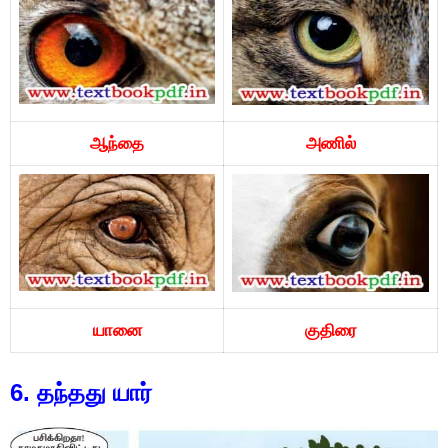
ஆந்தை
அணில்
யானை
குதிரை
6. தந்தது யார்