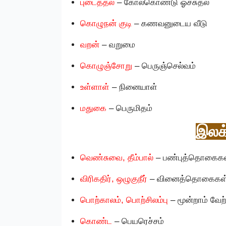
புடைத்தல்
– கோல்கொண்டு ஓச்சுதல்
கொழுநன் குடி
– கணவனுடைய வீடு
வறன்
– வறுமை
கொழுஞ்சோறு
– பெருஞ்செல்வம்
உள்ளாள்
– நினையாள்
மதுகை
– பெருமிதம்
இலக்
வெண்சுவை, தீம்பால்
– பண்புத்தொகைக
விரிகதிர், ஒழுகுநீர்
– வினைத்தொகைகள
பொற்காலம், பொற்சிலம்பு
– மூன்றாம் வேற
கொண்ட
– பெயரெச்சம்