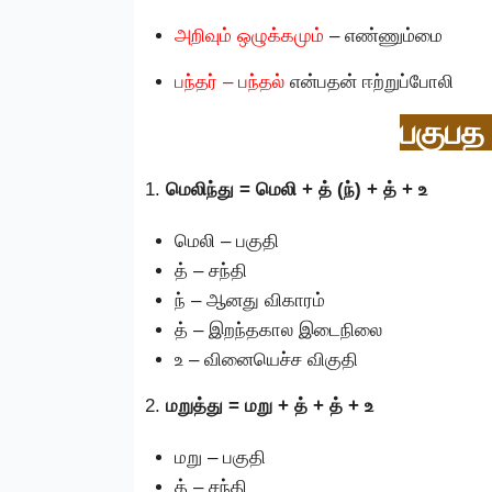
அறிவும் ஒழுக்கமும்
– எண்ணும்மை
பந்தர் – பந்தல்
என்பதன் ஈற்றுப்போலி
பகுபத 
1.
மெலிந்து = மெலி + த் (ந்) + த் + உ
மெலி – பகுதி
த் – சந்தி
ந் – ஆனது விகாரம்
த் – இறந்தகால இடைநிலை
உ – வினையெச்ச விகுதி
2.
மறுத்து = மறு + த் + த் + உ
மறு – பகுதி
த் – சந்தி