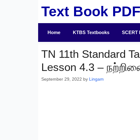
Skip
Text Book PD
to
content
Home
KTBS Textbooks
SCERT 
TN 11th Standard Ta
Lesson 4.3 – நற்றி
September 29, 2022
by
Lingam