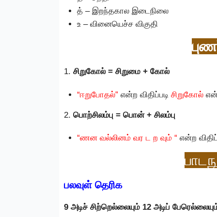
த் – இறந்தகால இடைநிலை
உ – வினையெச்ச விகுதி
புணர
1.
சிறுகோல் = சிறுமை + கோல்
“ஈறுபோதல்”
என்ற விதிப்படி
சிறுகோல்
என்
2.
பொற்சிலம்பு = பொன் + சிலம்பு
“ணன வல்லினம் வர ட ற வும் “
என்ற விதிப
பாடந
பலவுள் தெரிக
9 அடிச் சிற்றெல்லையும் 12 அடிப் பேரெல்லை