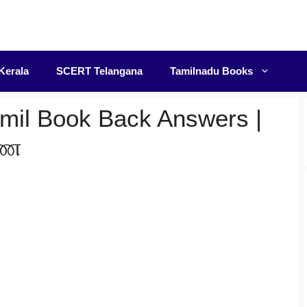
F
Kerala
SCERT Telangana
Tamilnadu Books
mil Book Back Answers |
ணை