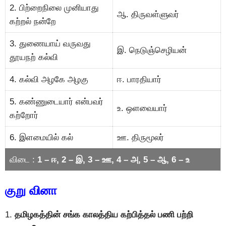
2. பிற்றைநிலை முனியாது
ஆ. திருவள்ளுவர்
கற்றல் நன்றே
3. துணையாய் வருவது
இ. நெடுஞ்செழியன்
தூயநற் கல்வி
4. கல்வி அழகே அழகு
ஈ. பாரதியார்
5. கண்ணுடையார் என்பவர்
உ. ஒளவையார்
கற்றோர்
6. இளமையில் கல்
ஊ. திருமூலர்
விடை :
1 – ஈ, 2 – இ, 3 – ஊ, 4 – அ, 5 – ஆ, 6 – உ
குறு வினா
1.
தமிழகத்தின் சங்க காலத்திய கற்பித்தல் பணி பற்றி