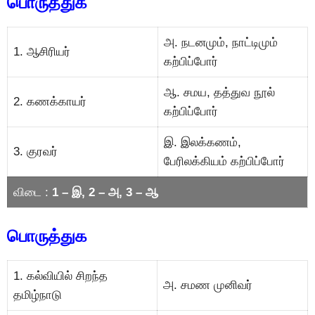
பொருத்துக
அ. நடனமும், நாட்டிமும்
1. ஆசிரியர்
கற்பிப்போர்
ஆ. சமய, தத்துவ நூல்
2. கணக்காயர்
கற்பிப்போர்
இ. இலக்கணம்,
3. குரவர்
பேரிலக்கியம் கற்பிப்போர்
விடை :
1 – இ, 2 – அ, 3 – ஆ
பொருத்துக
1. கல்வியில் சிறந்த
அ. சமண முனிவர்
தமிழ்நாடு