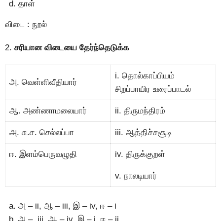
தாள்
விடை : நூல்
2.
சரியான விடையை தேர்ந்தெடுக்க
i. தொல்காப்பியம்
அ. வெள்ளிவீதியார்
சிறப்பாயிர உரைப்பாடல்
ஆ. அண்ணாமலையார்
ii. திருமந்திரம்
அ. சு.ச. செல்லப்பா
iii. ஆத்திச்சசூடி
ஈ. இளம்பெருவழுதி
iv. திருக்குறள்
v. நாலடியார்
அ – ii, ஆ – iii, இ – iv, ஈ – i
அ – iii, ஆ – iv, இ – i, ஈ – ii