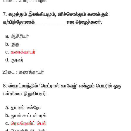
விடை : போர்ப் பயிற்சி
7.
எழுத்தும் இலக்கியமும், உரிச்சொல்லும் கணக்கும்
கற்பித்தோரைக் ___________ என அழைத்தனர்.
ஆசிரியர்
குரு
கணக்காயர்
குரவர்
விடை : கணக்காயர்
8
. ஸ்காட்லாந்தில் ‘மெட்ராஸ் காலேஜ்’ என்னும் பெயரில் ஒரு
பள்ளியை நிறுவியவர்.
தாமஸ் மன்றோ
ஜான் கூட்டன்பரக்
ரெவரெண்ட் பெல்