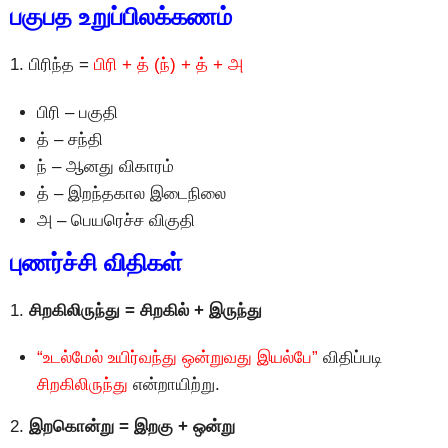
பகுபத உறுப்பிலக்கணம்
1. பிரிந்த =
பிரி + த் (ந்) + த் + அ
பிரி – பகுதி
த் – சந்தி
ந் – ஆனது விகாரம்
த் – இறந்தகால இடைநிலை
அ – பெயரெச்ச விகுதி
புணர்ச்சி விதிகள்
1.
சிறகிலிருந்து = சிறகில் + இருந்து
“உடல்மேல் உயிர்வந்து ஒன்றுவது இயல்பே”
விதிப்படி
சிறகிலிருந்து
என்றாயிற்று.
2.
இறகொன்று = இறகு + ஒன்று