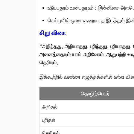
உடுப்பதூம் உண்பதூஉம் : இன்னிசை அளப
செய்யுளில் ஓசை குறையாத இடத்தும் 
சிறு வினா
“அறிந்தது, அறியாதது, புரிந்தது, புரியாதது
அனைத்தையும் யாம் அறிவோம். ஆதுபற்றி உம
தெரியும்,
இக்கூற்றில் வண்ண எழுத்தக்களில் உள்ள வி
தொழிற்பெயர்
அறிதல்
புரிதல்
தெரிதல்