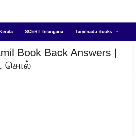
F
Kerala
SCERT Telangana
Tamilnadu Books
amil Book Back Answers |
, சொல்