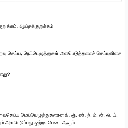
ுறுக்கம், ஆய்தக்குறுக்கம்
ைவு செய்ய, நெட்டெழுத்துகள் அளபெடுத்தலைச் செய்யுளிசை
யாது?
ெய்ய மெய்யெழுத்துகளான ங், ஞ், ண், ந், ம், ன், வ், ய்,
்தும் அளபெடுப்பது ஒற்றளபெடை ஆகும்.