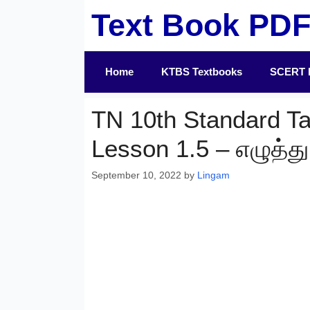
Skip
Text Book PD
to
content
Home
KTBS Textbooks
SCERT 
TN 10th Standard T
Lesson 1.5 – எழுத்து
September 10, 2022
by
Lingam