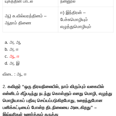
யுகத்தின் பாடல்
நன்னூல்
ஈ) இந்திரன் –
ஆ) சு.வில்வரத்தினம் –
பேச்சுமொழியும்
ஆறாம் திணை
எழுத்துமொழியும்
அ, ஆ
அ, ஈ
ஆ, ஈ
அ, இ
விடை : ஆ, ஈ
2.
கவிஞர் “ஒரு திரவநிலையில், நாம் விரும்பும் வகையில்
என்னிடம் கீழ்படிந்து நடந்து கொள்ளும் எனது மொழி, எழுத்து
மொழியாகப் பதிவு செய்யப்படுகிறபோது, உறைந்துபோன
பனிக்கட்டியைப் போன்ற திடநிலையை அடைகிறது” –
இவ்வரிகள் உணர்த்தும் கருத்து