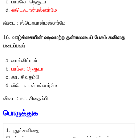
பாப்லோ நெரூடா
ஸ்டெஃபான்மல்லார்மே
விடை : ஸ்டெஃபான்மல்லார்மே
16.
வாழ்க்கையின் வடிவமற்ற தன்மையைப் பேசும் கவிதை
படைப்பவர் ___________
வால்விட்மன்
பாப்லா நெரூடா
கா. சிவதம்பி
ஸ்டெஃபான்மல்லார்மே
விடை : கா. சிவதம்பி
பொருத்துக
1. புதுக்கவிதை