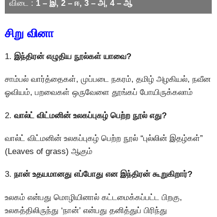
விடை :
1 – இ, 2 – ஈ, 3 – அ, 4 – ஆ
சிறு வினா
1.
இந்திரன் எழுதிய நூல்கள் யாவை?
சாம்பல் வார்த்தைகள், முப்படை நகரம், தமிழ் அழகியல், நவீன
ஓவியம், பறவைகள் ஒருவேளை தூங்கப் போயிருக்கலாம்
2.
வால்ட் விட்மனின் உலகப்புகழ் பெற்ற நூல் எது?
வால்ட் விட்மனின் உலகப்புகழ் பெற்ற நூல் “புல்லின் இதழ்கள்”
(Leaves of grass) ஆகும்
3.
நான் உதயமானது எப்போது என இந்திரன் கூறுகிறார்?
உலகம் என்பது மொழியினால் கட்டமைக்கப்பட்ட பிறகு,
உலகத்திலிருந்து ‘நான்’ என்பது தனித்துப் பிரிந்து