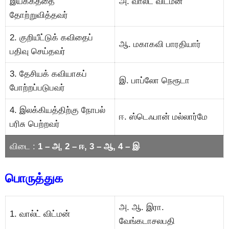
இயக்கத்தை
அ. வால்ட் விட்மன்
தோற்றுவித்தவர்
2. குறியீட்டுக் கவிதைப்
ஆ. மகாகவி பாரதியார்
பதிவு செய்தவர்
3. தேசியக் கவியாகப்
இ. பாப்லோ நெரூடா
போற்றப்படுபவர்
4. இலக்கியத்திற்கு நோபல்
ஈ. ஸ்டெஃபான் மல்லார்மே
பரிசு பெற்றவர்
விடை :
1 – அ, 2 – ஈ, 3 – ஆ, 4 – இ
பொருத்துக
அ. ஆ. இரா.
1. வால்ட் விட்மன்
வேங்கடாசலபதி